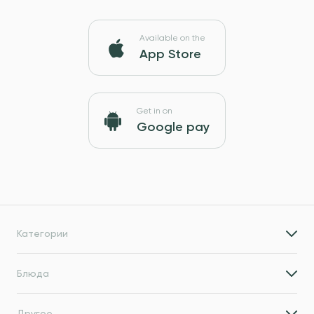
Available on the
App Store
Get in on
Google pay
Категории
Блюда
Другое