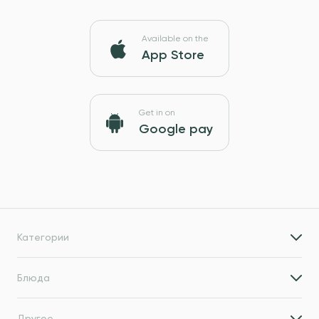
Available on the
App Store
Get in on
Google pay
Категории
Блюда
Другое