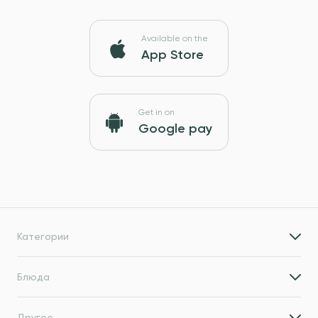
Available on the
App Store
Get in on
Google pay
Категории
Блюда
Другое