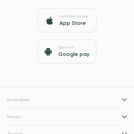
Available on the
App Store
Get in on
Google pay
Категории
Блюда
Другое