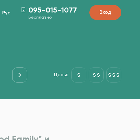
095-015-1077
Вход
Рус
Бесплатно
Мясо
Основні страви
Рыба&Море
Гарниры
Цены:
d Family" и