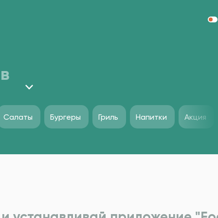
в
Салаты
Бургеры
Гриль
Напитки
Акция
и устанавливай приложение "Foo