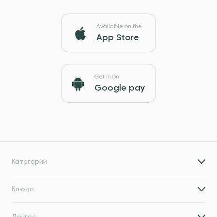
Available on the
App Store
Get in on
Google pay
Категории
Блюда
Другое