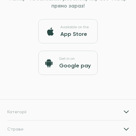
прямо зараз!
Available on the
App Store
Get in on
Google pay
Категорії
Страви