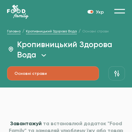
Укр
Головна
Кропивницький Здорова Вода
Основні страви
Кропивницький Здорова
Вода
Основні страви
Завантажуй
та встановлюй додаток "Food
Family" та
замовляй улюблену їжу або товар