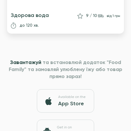
Здорова вода
9 / 10
вiд 1 грн
до 120 хв.
Завантажуй
та встановлюй додаток "Food
Family" та
замовляй улюблену їжу або товар
прямо зараз!
Available on the
App Store
Get in on