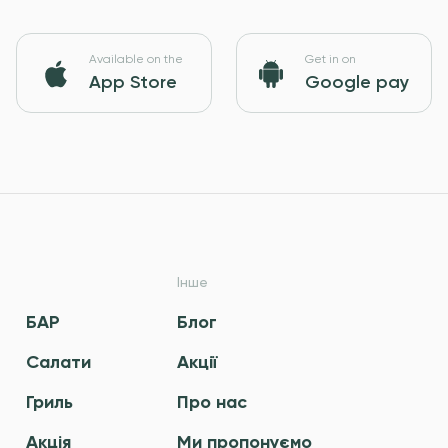
Available on the
Get in on
App Store
Google pay
Інше
БАР
Блог
Салати
Акції
Гриль
Про нас
Акція
Ми пропонуємо