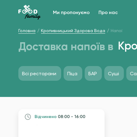
Ми пропонуємо
Про нас
Головна
Кропивницький Здорова Вода
Напої
Доставка напоїв в
Кро
Всі ресторани
Піца
БАР
Суші
Са
Вiдчинено
08:00 - 16:00