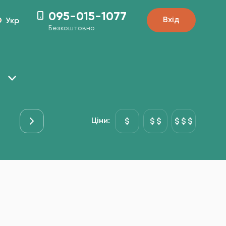
095-015-1077
Вхід
Укр
Безкоштовно
Основні страви
Риба&Море
Гарніри
Десе
Ціни: