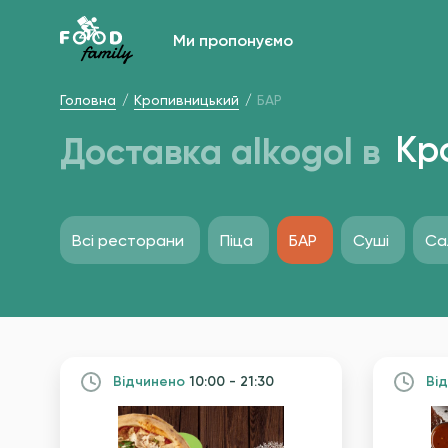
Ми пропонуємо
Головна
Кропивницький
БАР
Доставка alkogol в
Кр
Всі ресторани
Піца
БАР
Суші
Са
Вiдчинено
10:00 - 21:30
Вi