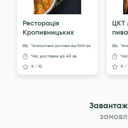
Ресторація
ЦКТ 
Кропивницьких
пив
*безкоштовна доставка
вiд 5000 грн
*бе
Час доставки
до 40 хв.
Час
9 / 10
9 / 
Завантаж
замовл