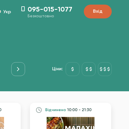
095-015-1077
Вхід
Укр
Безкоштовно
Основні страви
Риба&Море
Гарніри
Десе
Ціни:
0
Вiдчинено
10:00 - 21:30