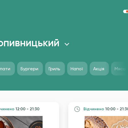
опивницький
лати
Бургери
Гриль
Напої
Акція
Мясо
дчинено
12:00 - 21:30
Вiдчинено
10:00 - 21:3