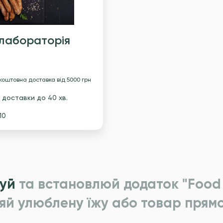
лабораторія
а
зкоштовна доставка
вiд 5000 грн
 доставки
до 40 хв.
10
уй
та встановлюй додаток "Food 
яй улюблену їжу або товар прямо