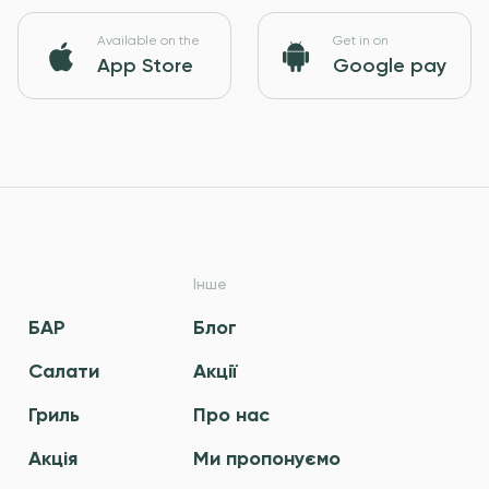
Available on the
Get in on
App Store
Google pay
Інше
БАР
Блог
Салати
Акції
Гриль
Про нас
Акція
Ми пропонуємо