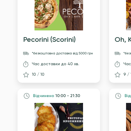
Pecorini (Scorini)
Oh, K
*безкоштовна доставка
вiд 5000 грн
*бе
Час доставки
до 40 хв.
Час
10 / 10
9 / 
Вiдчинено
10:00 - 21:30
Вi