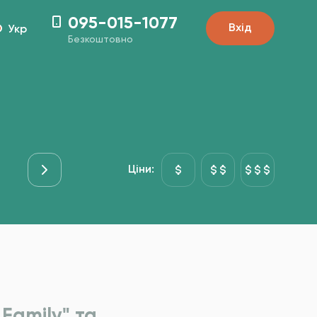
095-015-1077
Вхід
Укр
Безкоштовно
Основні страви
Риба&Море
Гарніри
Десе
Ціни:
Family" та