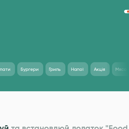
лати
Бургери
Гриль
Напої
Акція
Мясо
уй
та встановлюй додаток "Food 