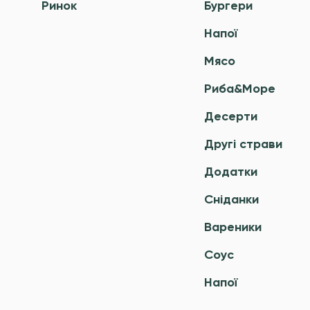
Ринок
Бургери
Напої
Мясо
Риба&Море
Десерти
Другі страви
Додатки
Сніданки
Вареники
Соус
Напої