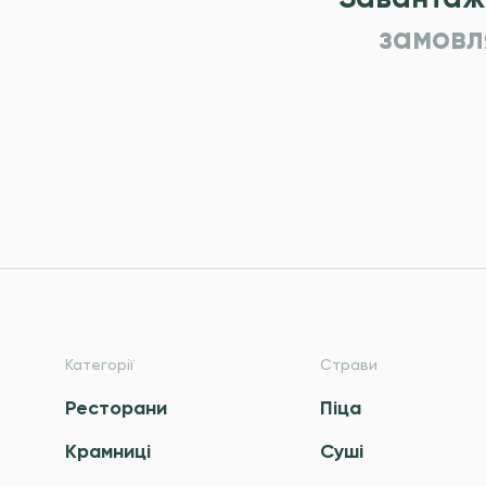
замовл
Категорії
Страви
Ресторани
Піца
Крамниці
Суші