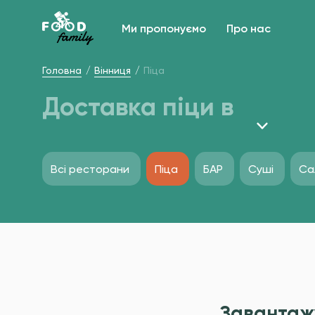
Ми пропонуємо
Про нас
Головна
Вінниця
Піца
Доставка піци в
Всі ресторани
Піца
БАР
Суші
Са
Завантаж