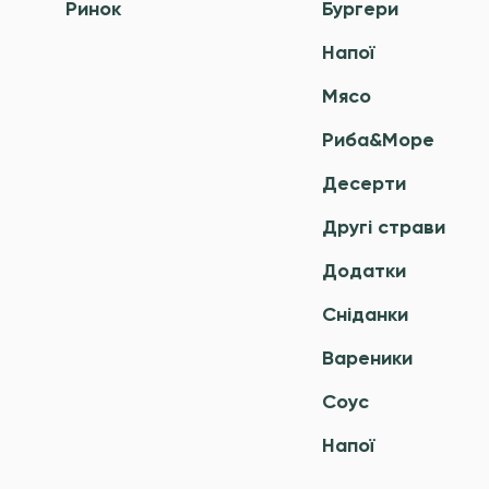
Ринок
Бургери
Напої
Мясо
Риба&Море
Десерти
Другі страви
Додатки
Сніданки
Вареники
Соус
Напої