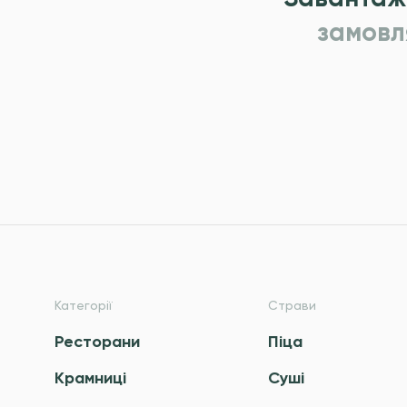
замовл
Категорії
Страви
Ресторани
Піца
Крамниці
Суші