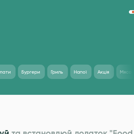
лати
Бургери
Гриль
Напої
Акція
Мясо
уй
та встановлюй додаток "Food 