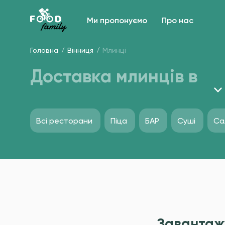
Ми пропонуємо
Про нас
Головна
Вінниця
Млинці
Доставка млинців в
Всі ресторани
Піца
БАР
Суші
Са
Завантаж