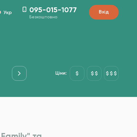
095-015-1077
Вхід
Укр
Безкоштовно
Основні страви
Риба&Море
Гарніри
Десе
Ціни:
Family" та