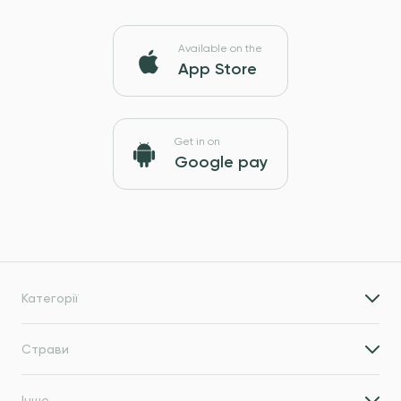
Available on the
App Store
Get in on
Google pay
Категорії
Страви
Інше