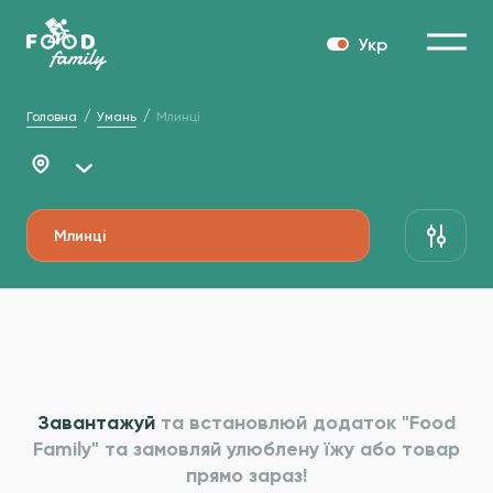
Укр
Головна
Умань
Млинці
Млинці
Завантажуй
та встановлюй додаток "Food
Family" та
замовляй улюблену їжу або товар
прямо зараз!