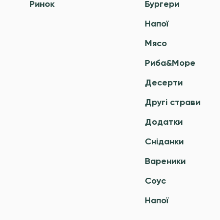
Ринок
Бургери
Напої
Мясо
Риба&Море
Десерти
Другі страви
Додатки
Сніданки
Вареники
Соус
Напої