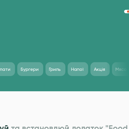
лати
Бургери
Гриль
Напої
Акція
Мясо
уй
та встановлюй додаток "Food 