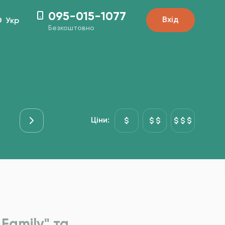
095-015-1077
Вхід
Укр
Безкоштовно
Основні страви
Риба&Море
Гарніри
Десе
Ціни:
Family" та