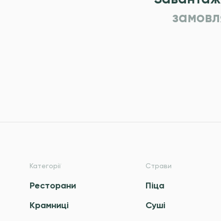
замовл
Категорії
Страви
Ресторани
Піца
Крамниці
Суші