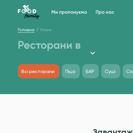
Ми пропонуємо
Про нас
Головна
Умань
Ресторани в
Всі ресторани
Піца
БАР
Суші
Са
Завантаж