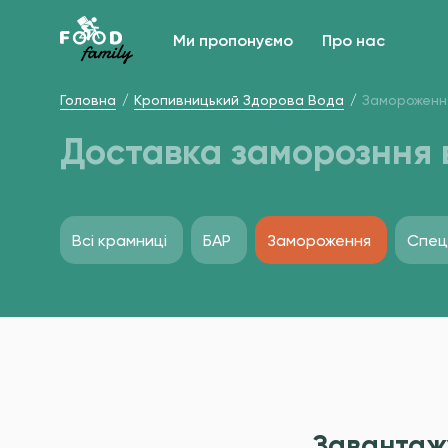
Ми пропонуємо
Про нас
Головна
Кропивницький Здорова Вода
Замороженн
Доставка заморозння 
Всі крамниці
БАР
Замороження
Спецi
Завантаж