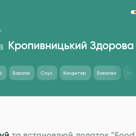
я
в
Кропивницький Здорова
i
Бакалія
Соус
Кондитер
Бакалея
Нап
уй
та встановлюй додаток "Food 