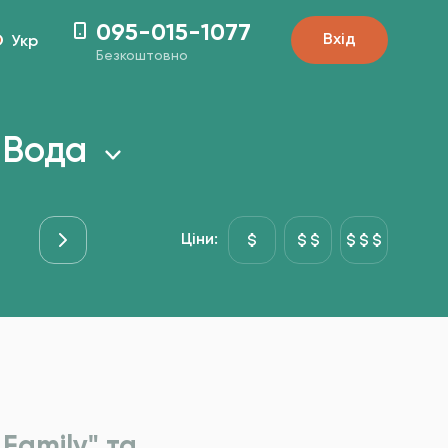
095-015-1077
Вхід
Укр
Безкоштовно
 Вода
ої
Ціни:
Family" та