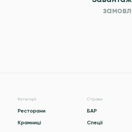
замовл
Категорії
Страви
Ресторани
БАР
Крамниці
Спецii