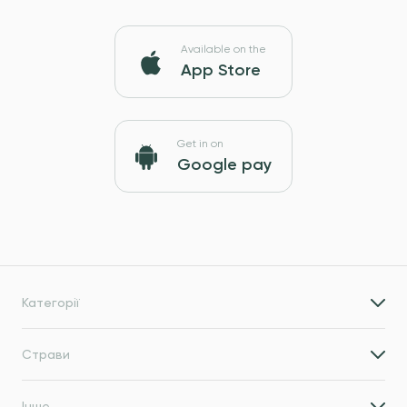
Available on the
App Store
Get in on
Google pay
Категорії
Страви
Інше