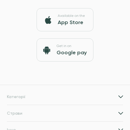
Available on the
App Store
Get in on
Google pay
Категорії
Страви
Інше