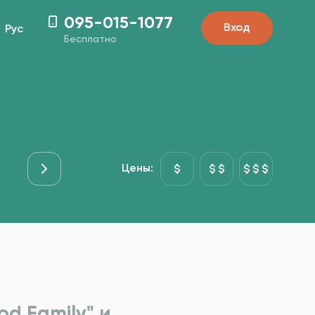
095-015-1077
Вход
Рус
Бесплатно
Мясо
Основні страви
Рыба&Море
Гарниры
Цены:
d Family" и