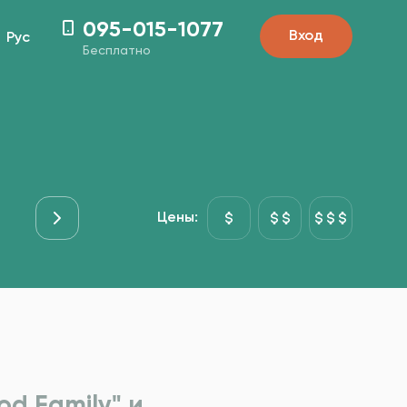
095-015-1077
Вход
Рус
Бесплатно
Мясо
Основні страви
Рыба&Море
Гарниры
Цены:
d Family" и