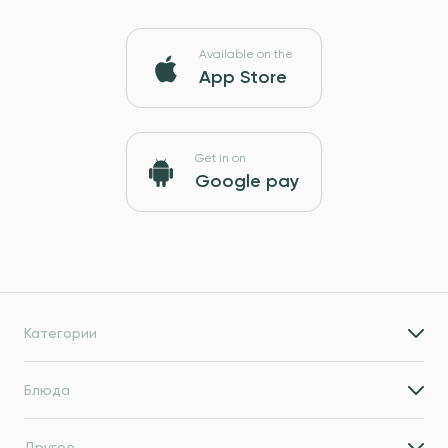
Available on the
App Store
Get in on
Google pay
Категории
Блюда
Другое