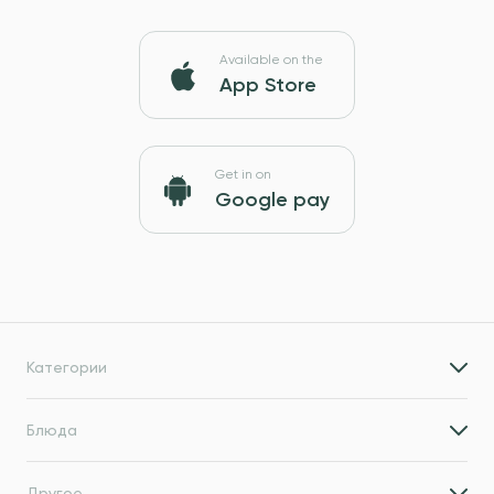
Available on the
App Store
Get in on
Google pay
Категории
Блюда
Другое