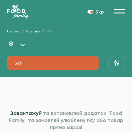
Укр
Головна
Полтава
БАР
БАР
Завантажуй
та встановлюй додаток "Food
Family" та
замовляй улюблену їжу або товар
прямо зараз!