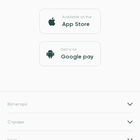
Available on the
App Store
Get in on
Google pay
Категорії
Страви
Інше