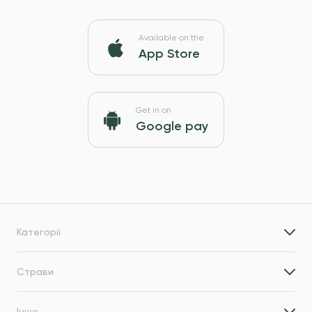
Available on the
App Store
Get in on
Google pay
Категорії
Страви
Інше