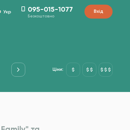
095-015-1077
Вхід
Укр
Безкоштовно
ої
Ціни:
Family" та