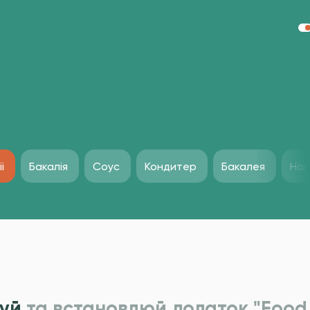
i
Бакалія
Соус
Кондитер
Бакалея
Нап
уй
та встановлюй додаток "Food 