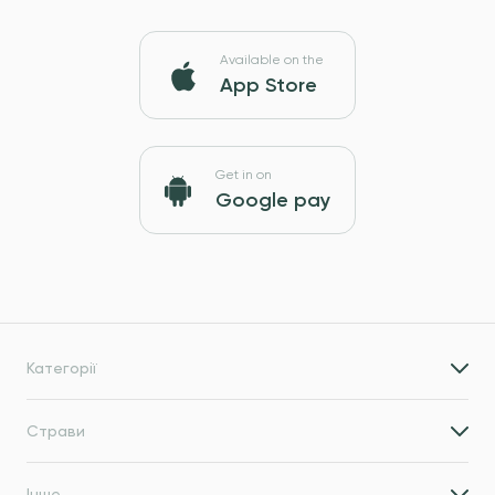
Available on the
App Store
Get in on
Google pay
Категорії
Страви
Інше