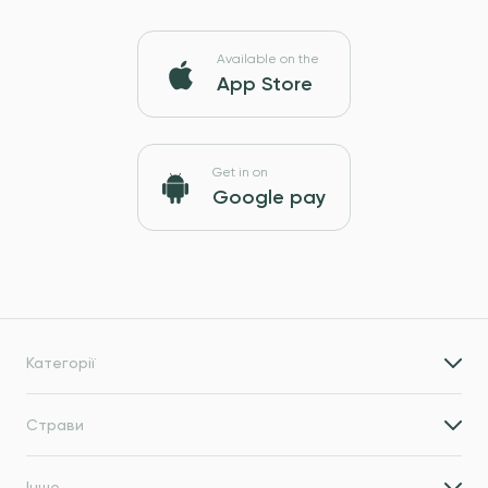
Available on the
App Store
Get in on
Google pay
Категорії
Страви
Інше