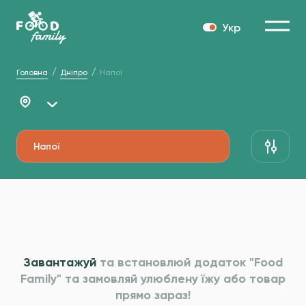
Укр
Головна
Дніпро
Напої
Напої
Завантажуй
та встановлюй додаток "Food
Family" та
замовляй улюблену їжу або товар
прямо зараз!