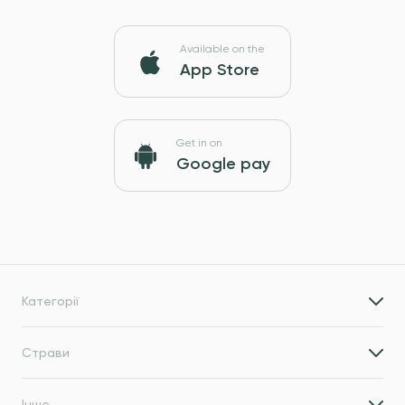
Available on the
App Store
Get in on
Google pay
Категорії
Страви
Інше