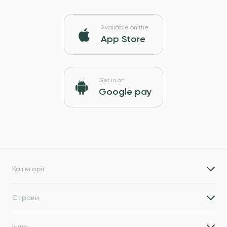
Available on the
App Store
Get in on
Google pay
Категорії
Страви
Інше