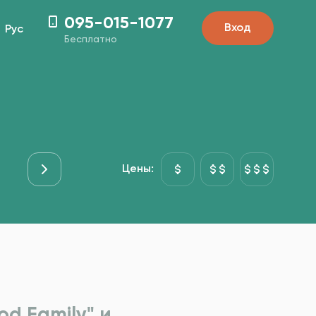
095-015-1077
Вход
Рус
Бесплатно
Мясо
Основні страви
Рыба&Море
Гарниры
Цены:
d Family" и