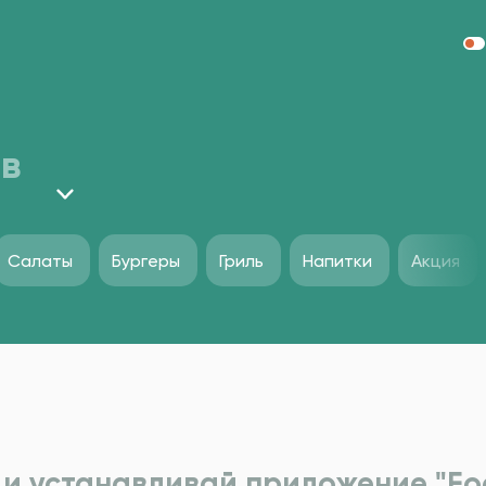
в
Салаты
Бургеры
Гриль
Напитки
Акция
и устанавливай приложение "Foo