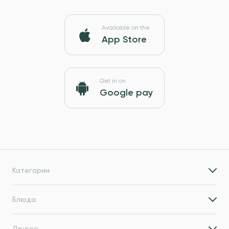
Available on the
App Store
Get in on
Google pay
Категории
Блюда
Другое