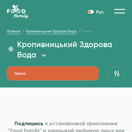
Рус
Главная
Кропивницький Здорова Вода
Напої
Кропивницький Здорова
Вода
Напої
Подпишись
и устанавливай приложение
"Food Family" и
заказывай любимую пищу или