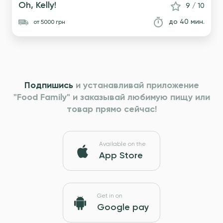
Oh, Kelly!
9 / 10
до 40 мин.
от 5000 грн
Подпишись
и устанавливай приложение
"Food Family" и
заказывай любимую пищу или
товар прямо сейчас!
Available on the
App Store
Get in on
Google pay