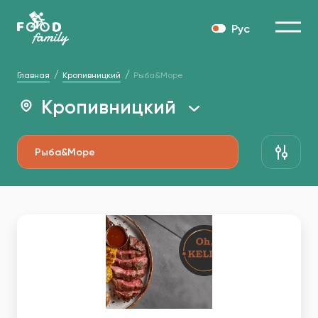
Рус
Главная
Кропивницкий
Рыба&Море
Кропивницкий
Рыба&Море