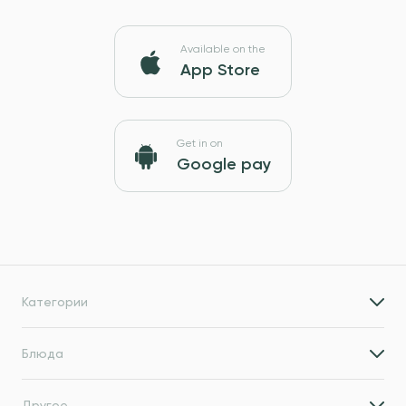
Available on the
App Store
Get in on
Google pay
Категории
Блюда
Другое