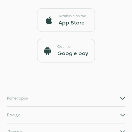
Available on the
App Store
Get in on
Google pay
Категории
Блюда
Другое