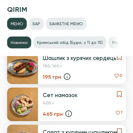
QIRIM
МЕНЮ
БАР
БАНКЕТНЕ МЕНЮ
Новинки
Новинки
Кримський обід (Будні, з 11 до 15)
Мезе та з
Шашлик з курячих сердець
180/160 г
195
грн
0
Сет намазок
400 г
465
грн
1
Салат з курячим шашликом