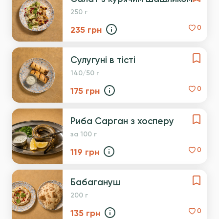
250 г
235
грн
0
Сулугуні в тісті
140/50 г
175
грн
0
Риба Сарган з хосперу
за 100 г
119
грн
0
Бабагануш
200 г
135
грн
0